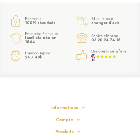
Paiements
14 jours pour
100% sécurisés
changer d’avis
Entreprise Française
Service client au
familiale née en
03 20 24 74 15
1844
Des clients
satisfaits
Livraison rapide
24 / 48h
Informations
Compte
Produits