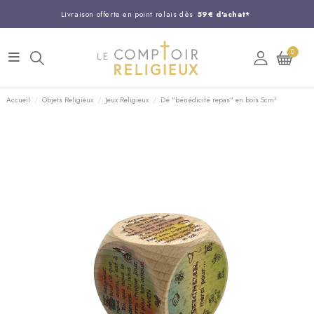
Livraison offerte en point relais dès
59€ d'achat*
Entreprise Française familiale
née en 1844
0
Support client disponible au
03 20 24 74 15
Commandez avant 14H,
expédition le jour même !
Accueil
Objets Religieux
Jeux Religieux
Dé "bénédicité repas" en bois 5cm³