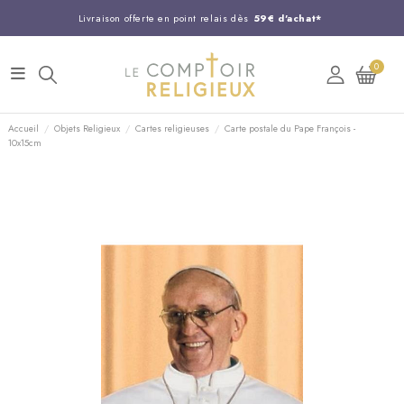
Livraison offerte en point relais dès
59€ d'achat*
Entreprise Française familiale
née en 1844
0
Support client disponible au
03 20 24 74 15
Commandez avant 14H,
expédition le jour même !
Accueil
Objets Religieux
Cartes religieuses
Carte postale du Pape François -
10x15cm