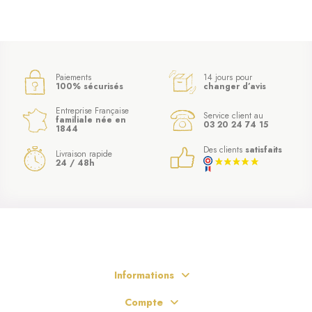
Paiements
14 jours pour
100% sécurisés
changer d’avis
Entreprise Française
Service client au
familiale née en
03 20 24 74 15
1844
Des clients
satisfaits
Livraison rapide
24 / 48h
Informations
Compte