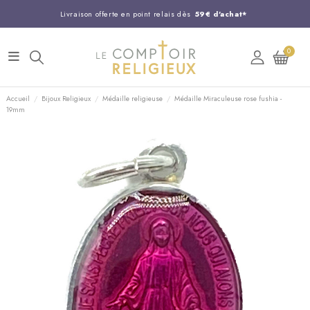
Livraison offerte en point relais dès
59€ d'achat*
Entreprise Française familiale
née en 1844
0
Support client disponible au
03 20 24 74 15
Commandez avant 14H,
expédition le jour même !
Accueil
Bijoux Religieux
Médaille religieuse
Médaille Miraculeuse rose fushia -
19mm