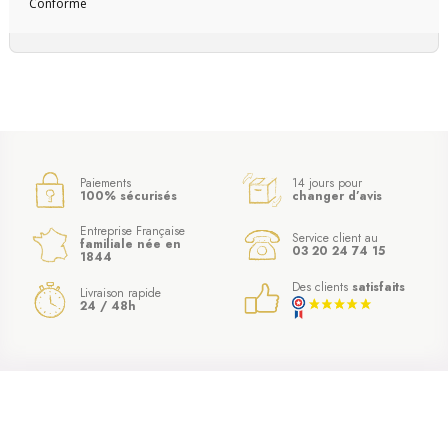
Conforme
Paiements
14 jours pour
100% sécurisés
changer d’avis
Entreprise Française
Service client au
familiale née en
03 20 24 74 15
1844
Des clients
satisfaits
Livraison rapide
24 / 48h