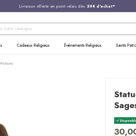
Livraison offerte en point relais dès
59€ d'achat*
Entreprise Française familiale
née en 1844
Support client disponible au
03 20 24 74 15
Commandez avant 14H,
expédition le jour même !
ux
Cadeaux Religieux
Événements Religieux
Saints Patr
(Widsom)
Statu
Sage
Disponibl
30,0