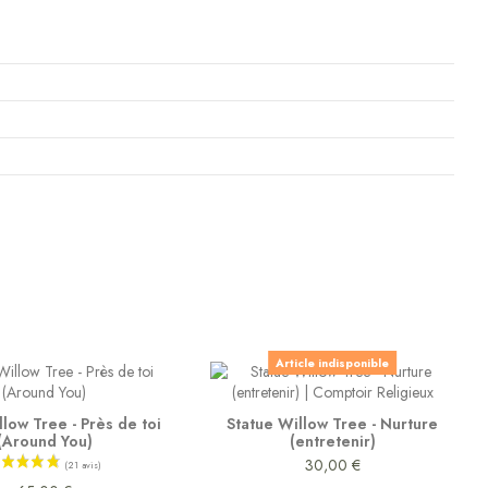
Article indisponible
llow Tree - Près de toi
Statue Willow Tree - Nurture
(Around You)
(entretenir)
30,00 €