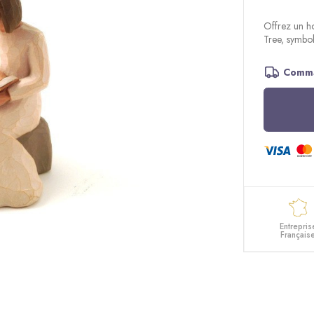
Offrez un h
Tree, symbole
Comma
Entrepris
Français