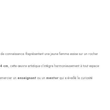
ête de connaissance. Représentant une jeune femme assise sur un rocher
,4 cm
, cette œuvre artistique s'intègre harmonieusement à tout espace
remercier un
enseignant
ou un
mentor
qui a éveillé la curiosité