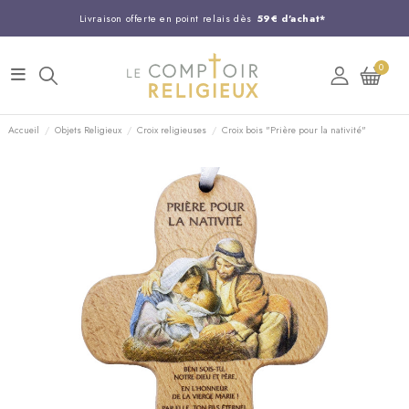
Livraison offerte en point relais dès
59€ d'achat*
Entreprise Française familiale
née en 1844
0
Support client disponible au
03 20 24 74 15
Commandez avant 14H,
expédition le jour même !
Accueil
Objets Religieux
Croix religieuses
Croix bois "Prière pour la nativité"