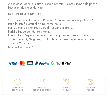
A accrocher dans la maison, cette croix sera un beau moyen de prier à
l'occasion des fêtes de Noël.
La prière pour la nativité :
"Béni sois-tu, notre Dieu et Père, en l'honneur de la Vierge Marie !
Par elle, ton fils éternel est né parmi nous,
Par lui, Marie est entrée aujourd'hui dans ta gloire.
Parfaite image de l'église à venir,
Elle soutient l'espérance de ton peuple qui est encore en chemin.
Tu t'en penché, Seigneur, sur ton humble servante, et tu as fait pour
elle des Merveilles.
Saint est ton nom !"
Entreprise
Service
Retour
Livraison
Française
client disponible
14 jours
rapide