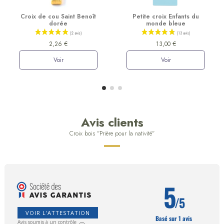
Croix de cou Saint Benoît
Petite croix Enfants du
dorée
monde bleue
2,26 €
13,00 €
Voir
Voir
Avis clients
Croix bois "Prière pour la nativité"
5
/5
VOIR L'ATTESTATION
Basé sur 1 avis
Avis soumis à un contrôle