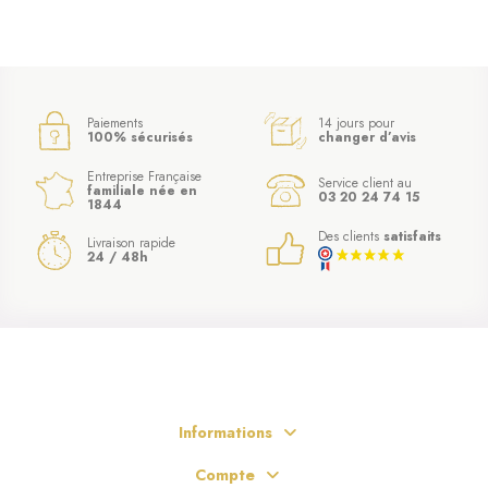
Paiements
14 jours pour
100% sécurisés
changer d’avis
Entreprise Française
Service client au
familiale née en
03 20 24 74 15
1844
Des clients
satisfaits
Livraison rapide
24 / 48h
Informations
Compte