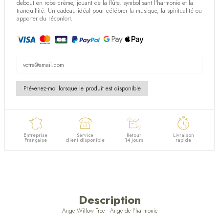
debout en robe crème
, jouant de la
flûte
, symbolisant
l'harmonie
et la
tranquillité
. Un
cadeau idéal
pour
célébrer la musique
, la
spiritualité
ou
apporter du
réconfort
.
Entreprise
Service
Retour
Livraison
Française
client disponible
14 jours
rapide
Description
Ange Willow Tree - Ange de l'harmonie