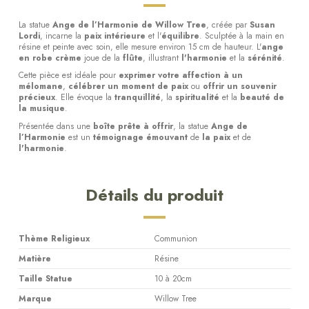
La statue
Ange de l’Harmonie de Willow Tree
, créée par
Susan
Lordi
, incarne la
paix intérieure
et l'
équilibre
. Sculptée à la main en
résine et peinte avec soin, elle mesure environ 15 cm de hauteur. L'
ange
en robe crème
joue de la
flûte
, illustrant
l'harmonie
et la
sérénité
.
Cette pièce est idéale pour
exprimer votre affection à un
mélomane
,
célébrer un moment de paix
ou
offrir un souvenir
précieux
. Elle évoque la
tranquillité
, la
spiritualité
et la
beauté de
la musique
.
Présentée dans une
boîte prête à offrir
, la statue
Ange de
l’Harmonie
est un
témoignage émouvant
de
la paix
et de
l'harmonie
.
Détails du produit
Thème Religieux
Communion
Matière
Résine
Taille Statue
10 à 20cm
Marque
Willow Tree