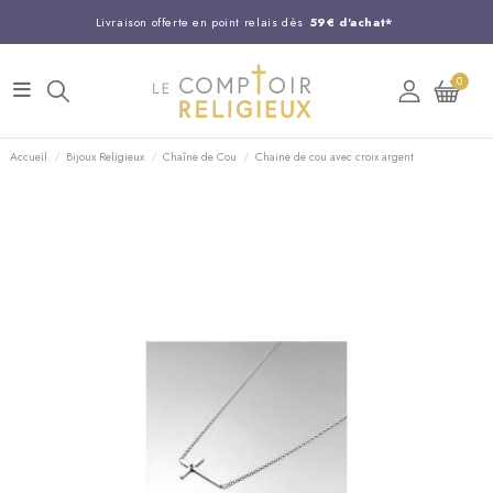
Livraison offerte en point relais dès
59€ d'achat*
Entreprise Française familiale
née en 1844
0
Support client disponible au
03 20 24 74 15
Commandez avant 14H,
expédition le jour même !
Accueil
Bijoux Religieux
Chaîne de Cou
Chaine de cou avec croix argent