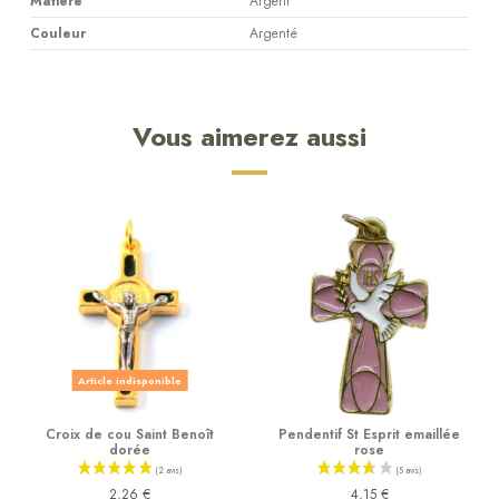
Matière
Argent
Couleur
Argenté
Vous aimerez aussi
Article indisponible
Croix de cou Saint Benoît
Pendentif St Esprit emaillée
dorée
rose
2,26 €
4,15 €