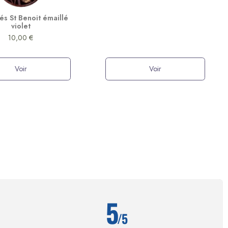
lés St Benoit émaillé
violet
10,00 €
Voir
Voir
5
/5