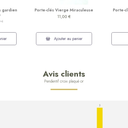
s gardien
Porte-clés Vierge Miraculeuse
Porte-c
m
11,00 €
nier
Ajouter au panier
Avis clients
Pendentif croix plaqué or
3