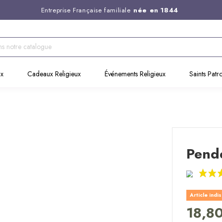
Entreprise Française familiale
née en 1844
Support client disponible au
03 20 24 74 15
Commandez avant 14H,
expédition le jour même !
ux
Cadeaux Religieux
Événements Religieux
Saints Patr
Pende
Article indi
18,8