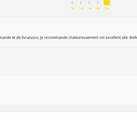
0
0
0
0
1★
2★
3★
4★
5★
mmande et de livraisons. Je recommande chaleureusement cet excellent site. Bell