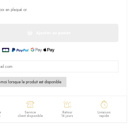
oix en plaqué or.
Ajouter au panier
e
Service
Retour
Livraison
e
client disponible
14 jours
rapide