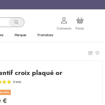
Connexion
Panier
ons
Marques
Promotions
ntif croix plaqué or
sponible
(3 avis)
0 €