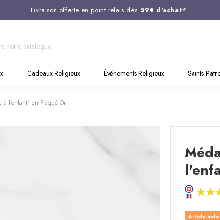
Livraison offerte en point relais dès
59€ d'achat*
Entreprise Française familiale
née en 1844
Support client disponible au
03 20 24 74 15
Commandez avant 14H,
expédition le jour même !
ux
Cadeaux Religieux
Événements Religieux
Saints Patr
 à l'enfant" en Plaqué Or
Méda
l'enf
Article indi