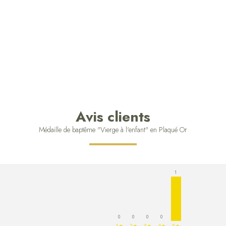
Avis clients
Médaille de baptême "Vierge à l'enfant" en Plaqué Or
1
0
0
0
0
1★
2★
3★
4★
5★