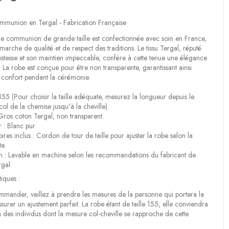
munion en Tergal - Fabrication Française
de communion de grande taille est confectionnée avec soin en France,
arche de qualité et de respect des traditions. Le tissu Tergal, réputé
stesse et son maintien impeccable, confère à cette tenue une élégance
. La robe est conçue pour être non transparente, garantissant ainsi
t confort pendant la cérémonie.
: 155 (Pour choisir la taille adéquate, mesurez la longueur depuis le
col de la chemise jusqu'à la cheville).
 Gros coton Tergal, non transparent.
 : Blanc pur.
ires inclus : Cordon de tour de taille pour ajuster la robe selon la
te.
en : Lavable en machine selon les recommandations du fabricant de
rgal.
tiques :
mander, veillez à prendre les mesures de la personne qui portera la
surer un ajustement parfait. La robe étant de taille 155, elle conviendra
 des individus dont la mesure col-cheville se rapproche de cette