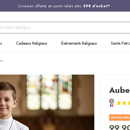
Livraison offerte en point relais dès
59€ d'achat*
Entreprise Française familiale
née en 1844
Support client disponible au
03 20 24 74 15
Commandez avant 14H,
expédition le jour même !
ux
Cadeaux Religieux
Événements Religieux
Saints Patr
ms
Aube
Article indi
99,9