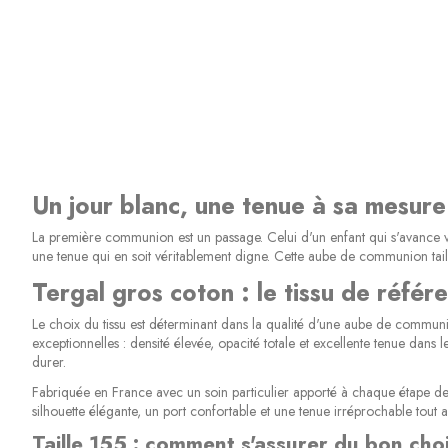
Un jour blanc, une tenue à sa mesure
La première communion est un passage. Celui d'un enfant qui s'avance ver
une tenue qui en soit véritablement digne. Cette aube de communion tai
Tergal gros coton : le tissu de référ
Le choix du tissu est déterminant dans la qualité d'une aube de communio
exceptionnelles : densité élevée, opacité totale et excellente tenue dans 
durer.
Fabriquée en France avec un soin particulier apporté à chaque étape de la
silhouette élégante, un port confortable et une tenue irréprochable tout
Taille 155 : comment s'assurer du bon cho