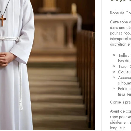
Robe de Com
Cette robe 
dans une dém
pour sa robu
intemporelle
discrétion e
Taille 
bas du 
Tissu :
Couleur
Accesso
silhouet
Entreti
tissu Te
Conseils pra
Avant de com
robe pour as
idéalement à
longueur.