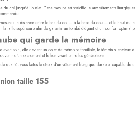
du col jusqu'à l'ourlet. Cette mesure est spécifique aux vêtements liturgiques et
r commande.
 mesurez la distance entre le bas du col — à la base du cou — et le haut du ta
ur la taille supérieure afin de garantir un tombé élégant et un confort optimal 
 aube qui garde la mémoire
 avec soin, elle devient un objet de mémoire familiale, le témoin silencieux
souvenir d'un sacrement et le lien vivant entre les générations.
 qualité, vous faites le choix d'un vêtement liturgique durable, capable de c
ion taille 155