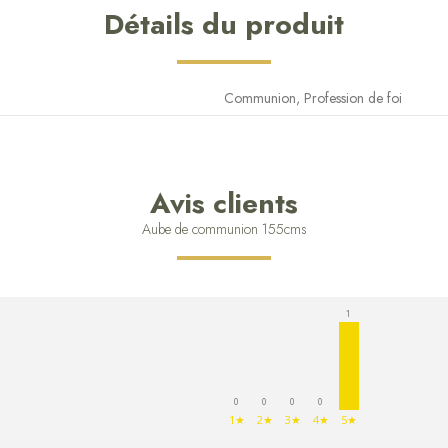
Détails du produit
Communion, Profession de foi
Avis clients
Aube de communion 155cms
1
0
0
0
0
1★
2★
3★
4★
5★