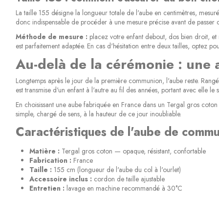
La taille 155 désigne la longueur totale de l'aube en centimètres, mesurée 
donc indispensable de procéder à une mesure précise avant de passe
Méthode de mesure :
placez votre enfant debout, dos bien droit, et
est parfaitement adaptée. En cas d'hésitation entre deux tailles, optez po
Au-delà de la cérémonie : une
Longtemps après le jour de la première communion, l'aube reste. Rangée
est transmise d'un enfant à l'autre au fil des années, portant avec elle le 
En choisissant une aube fabriquée en France dans un Tergal gros coton de
simple, chargé de sens, à la hauteur de ce jour inoubliable.
Caractéristiques de l'aube de commun
Matière :
Tergal gros coton — opaque, résistant, confortable
Fabrication :
France
Taille :
155 cm (longueur de l'aube du col à l'ourlet)
Accessoire inclus :
cordon de taille ajustable
Entretien :
lavage en machine recommandé à 30°C