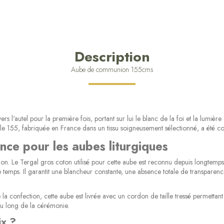
Description
Aube de communion 155cms
s l'autel pour la première fois, portant sur lui le blanc de la foi et la lumi
lle 155, fabriquée en France dans un tissu soigneusement sélectionné, a été c
ence pour les aubes liturgiques
n. Le Tergal gros coton utilisé pour cette aube est reconnu depuis longtemps 
le temps. Il garantit une blancheur constante, une absence totale de transparen
 confection, cette aube est livrée avec un cordon de taille tressé permettant 
 au long de la cérémonie.
ix ?