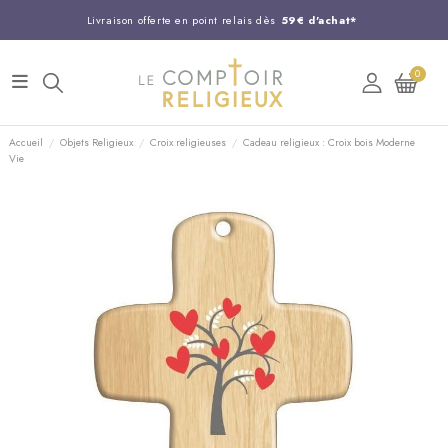
Livraison offerte en point relais dès
59€ d'achat*
Entreprise Française familiale
née en 1844
0
Support client disponible au
03 20 24 74 15
Commandez avant 14H,
expédition le jour même !
Accueil
Objets Religieux
Croix religieuses
Cadeau religieux : Croix bois Moderne
Vie