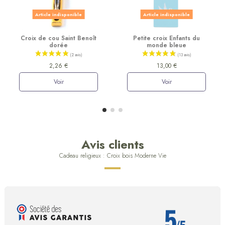
Article indisponible
Article indisponible
Croix de cou Saint Benoît
Petite croix Enfants du
dorée
monde bleue
2,26 €
13,00 €
Voir
Voir
Avis clients
Cadeau religieux : Croix bois Moderne Vie
5