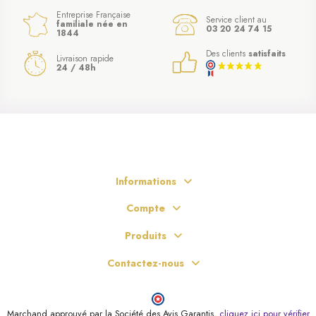
Entreprise Française
Service client au
familiale née en
03 20 24 74 15
1844
Des clients
satisfaits
Livraison rapide
24 / 48h
Informations
Compte
Produits
Contactez-nous
(20 avis)
Marchand approuvé par la Société des Avis Garantis,
cliquez ici pour vérifier