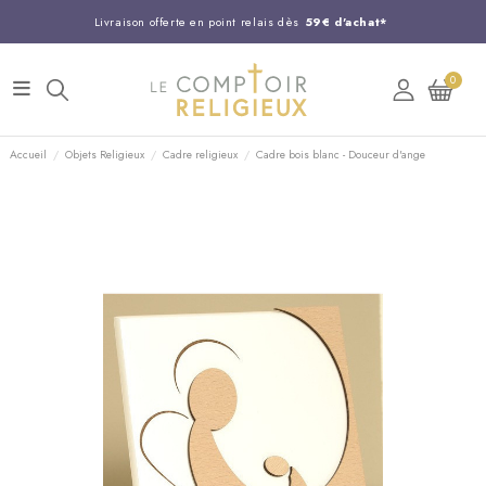
Livraison offerte en point relais dès
59€ d'achat*
Entreprise Française familiale
née en 1844
0
Support client disponible au
03 20 24 74 15
Commandez avant 14H,
expédition le jour même !
Accueil
Objets Religieux
Cadre religieux
Cadre bois blanc - Douceur d'ange