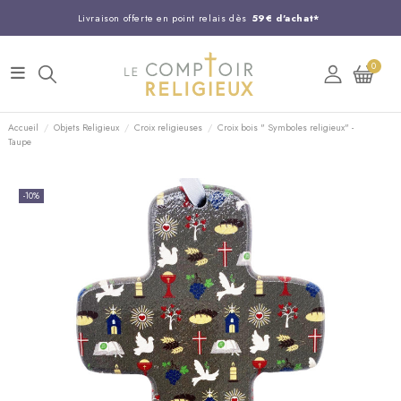
Livraison offerte en point relais dès
59€ d'achat*
Entreprise Française familiale
née en 1844
0
Support client disponible au
03 20 24 74 15
Commandez avant 14H,
expédition le jour même !
Accueil
Objets Religieux
Croix religieuses
Croix bois " Symboles religieux" -
Taupe
-10%