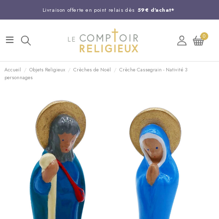
Livraison offerte en point relais dès
59€ d'achat*
Entreprise Française familiale
née en 1844
0
Support client disponible au
03 20 24 74 15
Commandez avant 14H,
expédition le jour même !
Accueil
Objets Religieux
Crèches de Noël
Crèche Cassegrain - Nativité 3
personnages