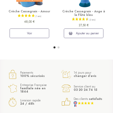
Crèche Cassegrain - Amour
Crèche Cassegrain - Ange à
la Flûte bleu
48,00 €
27,50 €
Voir
Ajouter au panier
Paiements
14 jours pour
100% sécurisés
changer d’avis
Entreprise Française
Service client au
familiale née en
03 20 24 74 15
1844
Des clients
satisfaits
Livraison rapide
24 / 48h