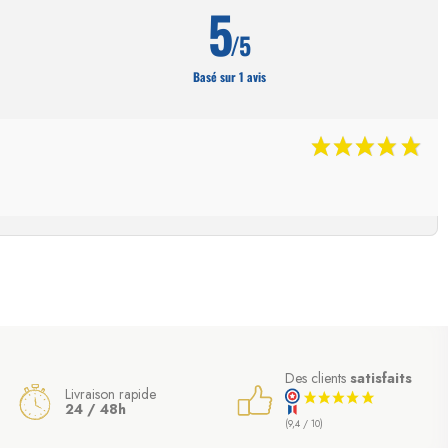
5
/5
Basé sur 1 avis
Des clients
satisfaits
Livraison rapide
24 / 48h
(9,4 / 10)