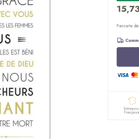
15,7
Pancarte déc
Comma
Entrepris
Français