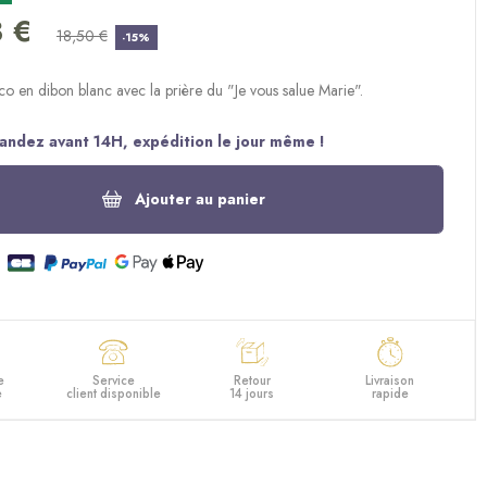
(1 avis)
3 €
18,50 €
-15%
o en dibon blanc avec la prière du "Je vous salue Marie".
ndez avant 14H, expédition le jour même !
Ajouter au panier
e
Service
Retour
Livraison
e
client disponible
14 jours
rapide