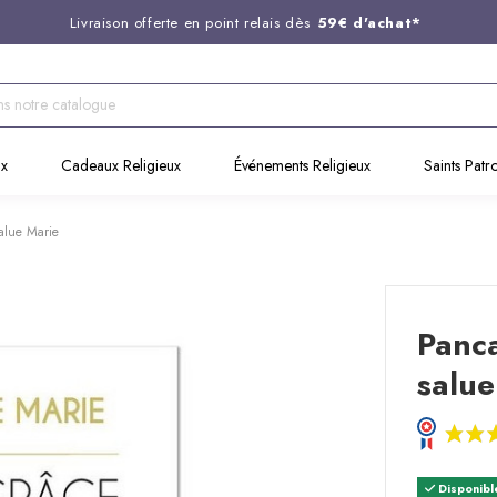
Livraison offerte en point relais dès
59€ d'achat*
Entreprise Française familiale
née en 1844
Support client disponible au
03 20 24 74 15
Commandez avant 14H,
expédition le jour même !
ux
Cadeaux Religieux
Événements Religieux
Saints Patr
alue Marie
Panca
salue
Disponibl