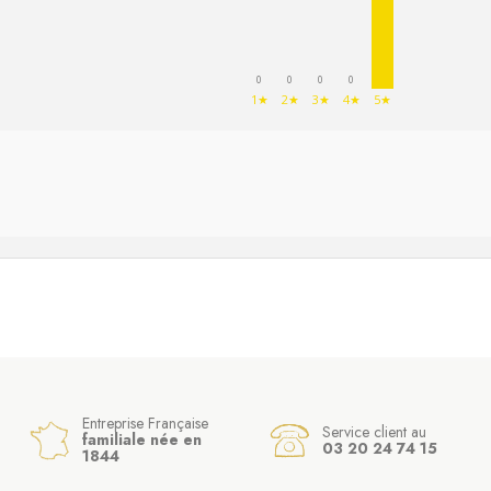
0
0
0
0
1★
2★
3★
4★
5★
Entreprise Française
Service client au
familiale née en
03 20 24 74 15
1844