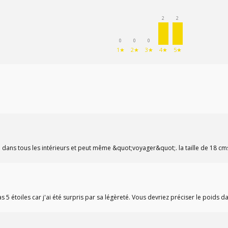
2
2
0
0
0
1★
2★
3★
4★
5★
e dans tous les intérieurs et peut même &quot;voyager&quot;. la taille de 18 cms
5 étoiles car j'ai été surpris par sa légèreté. Vous devriez préciser le poids da