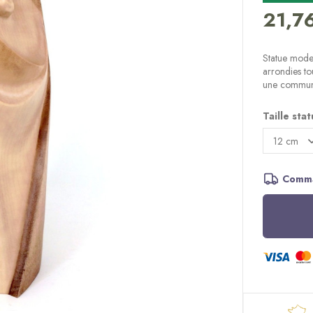
21,7
Statue moder
arrondies to
une commun
Taille sta
Comma