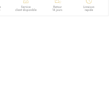
e
Service
Retour
Livraison
e
client disponible
14 jours
rapide