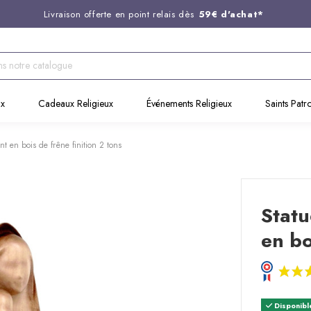
Livraison offerte en point relais dès
59€ d'achat*
Entreprise Française familiale
née en 1844
Support client disponible au
03 20 24 74 15
Commandez avant 14H,
expédition le jour même !
ux
Cadeaux Religieux
Événements Religieux
Saints Patr
t en bois de frêne finition 2 tons
Statu
en bo
Disponibl