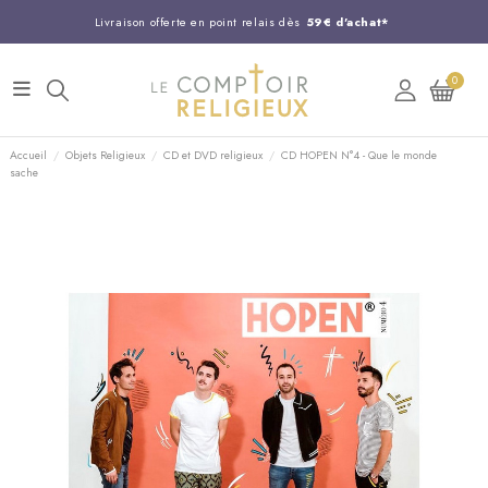
Livraison offerte en point relais dès
59€ d'achat*
Entreprise Française familiale
née en 1844
0
Support client disponible au
03 20 24 74 15
Commandez avant 14H,
expédition le jour même !
Accueil
Objets Religieux
CD et DVD religieux
CD HOPEN N°4 - Que le monde
sache