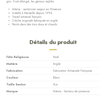
gris. Il est allongé, les genoux repliés.
Arterra : santonnier majeur en Provence
Installé à Marseille depuis 1996
Travail artisanal français
Crèche originale fabriquée en argile
Peints dans des tons doux et chauds
Détails du produit
Fête Religieuse
Noël
Matière
Argile
Fabrication
Fabrication Artisanale Française
Couleur
Blanc
Taille Santon
7cm
Marque
Arterra - Santons de provence