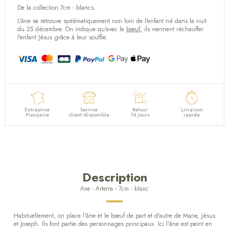
De la collection 7cm - blancs.
L'âne se retrouve systématiquement non loin de l'enfant né dans la nuit
du 25 décembre. On indique qu'avec le
bœuf,
ils viennent réchauffer
l'enfant Jésus grâce à leur souffle.
Entreprise
Service
Retour
Livraison
Française
client disponible
14 jours
rapide
Description
Ane - Arterra - 7cm - blanc
Habituellement, on place l'âne et le bœuf de part et d'autre de Marie, Jésus
et Joseph. Ils font partie des personnages principaux. Ici l'âne est peint en