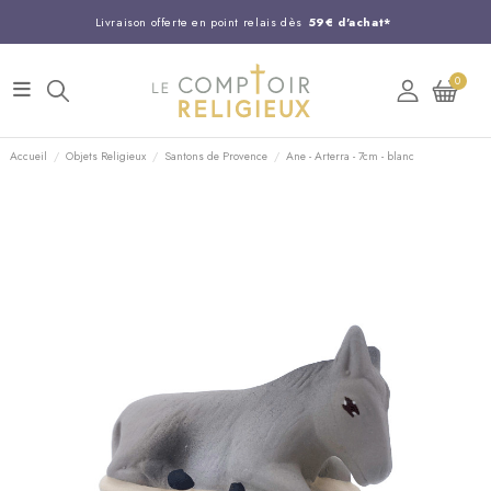
Livraison offerte en point relais dès
59€ d'achat*
Entreprise Française familiale
née en 1844
0
Support client disponible au
03 20 24 74 15
Commandez avant 14H,
expédition le jour même !
Accueil
Objets Religieux
Santons de Provence
Ane - Arterra - 7cm - blanc