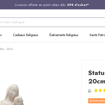
Livraison offerte en point relais dès
59€ d'achat*
Entreprise Française familiale
née en 1844
Support client disponible au
03 20 24 74 15
Commandez avant 14H,
expédition le jour même !
ux
Cadeaux Religieux
Événements Religieux
Saints Patr
âtre - 20cm
Statu
20c
Article indi