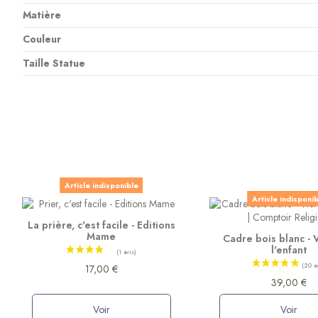
Matière
Couleur
Taille Statue
Article indisponible
Article indisponi
La prière, c'est facile - Editions
Mame
Cadre bois blanc - 
l'enfant
17,00 €
39,00 €
Voir
Voir