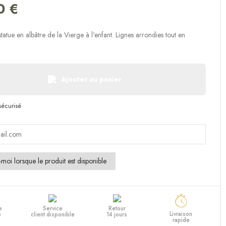
(1 avis)
0 €
tatue en albâtre de la Vierge à l'enfant. Lignes arrondies tout en
Ajouter au panier
e
Service
Retour
Livraison
e
client disponible
14 jours
rapide