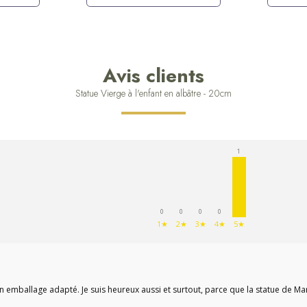
Avis clients
Statue Vierge à l'enfant en albâtre - 20cm
1
0
0
0
0
1★
2★
3★
4★
5★
n emballage adapté. Je suis heureux aussi et surtout, parce que la statue de Ma