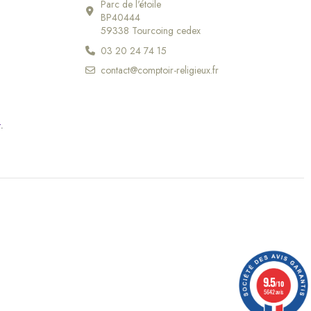
Parc de l'étoile
BP40444
59338 Tourcoing cedex
03 20 24 74 15
contact@comptoir-religieux.fr
r
.
9.5
/10
5642 avis