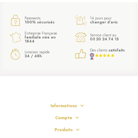
Paiements
14 jours pour
100% sécurisés
changer d’avis
Entreprise Française
Service client au
familiale née en
03 20 24 74 15
1844
Des clients
satisfaits
Livraison rapide
24 / 48h
Informations
Compte
Produits