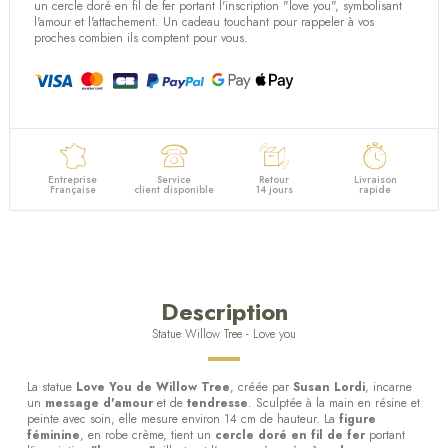
un
cercle doré en fil de fer
portant l'inscription
"love you"
, symbolisant
l'amour
et l'
attachement
. Un
cadeau touchant
pour rappeler à vos
proches combien ils comptent pour vous.
Entreprise
Service
Retour
Livraison
Française
client disponible
14 jours
rapide
Description
Statue Willow Tree - Love you
La statue
Love You de Willow Tree
, créée par
Susan Lordi
, incarne
un
message d'amour
et de
tendresse
. Sculptée à la main en résine et
peinte avec soin, elle mesure environ 14 cm de hauteur. La
figure
féminine
, en robe crème, tient un
cercle doré en fil de fer
portant