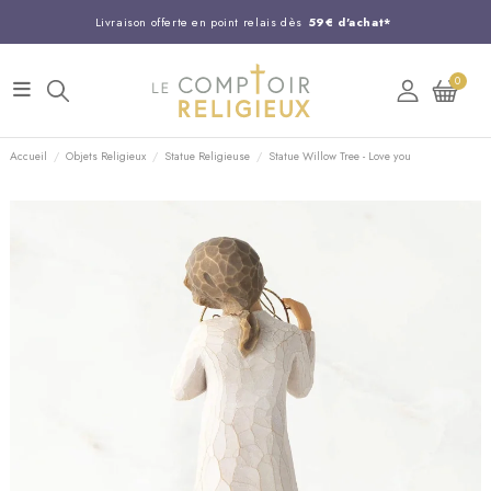
Livraison offerte en point relais dès
59€ d'achat*
Entreprise Française familiale
née en 1844
0
Support client disponible au
03 20 24 74 15
Commandez avant 14H,
expédition le jour même !
Accueil
Objets Religieux
Statue Religieuse
Statue Willow Tree - Love you