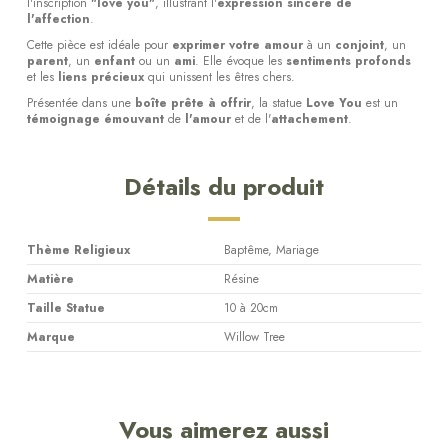
l'inscription
"love you"
, illustrant l'
expression sincère de
l'affection
.
Cette pièce est idéale pour
exprimer votre amour
à un
conjoint
, un
parent
, un
enfant
ou un
ami
. Elle évoque les
sentiments profonds
et les
liens précieux
qui unissent les êtres chers.
Présentée dans une
boîte prête à offrir
, la statue
Love You
est un
témoignage émouvant
de
l'amour
et de l'
attachement
.
Détails du produit
Thème Religieux
Baptême, Mariage
Matière
Résine
Taille Statue
10 à 20cm
Marque
Willow Tree
Vous aimerez aussi