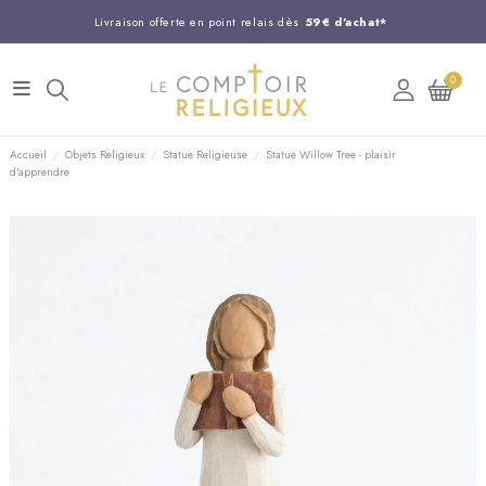
Livraison offerte en point relais dès
59€ d'achat*
Entreprise Française familiale
née en 1844
0
Support client disponible au
03 20 24 74 15
Commandez avant 14H,
expédition le jour même !
Accueil
Objets Religieux
Statue Religieuse
Statue Willow Tree - plaisir
d'apprendre