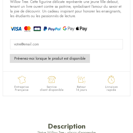
(4 avis)
Willow Tree
. Cette
figurine délicate
représente une
jeune fille debout
,
tenant un
livre ouvert contre sa poitrine
, symbolisant
l'amour du savoir
et
la
joie de découvrir
. Un
cadeau inspirant
pour honorer les
enseignants
,
les
étudiants
ou les
passionnés de lecture
.
Entreprise
Service
Retour
Livraison
Française
client disponible
14 jours
rapide
Description
Statue Willow Tree - plaisir d'apprendre