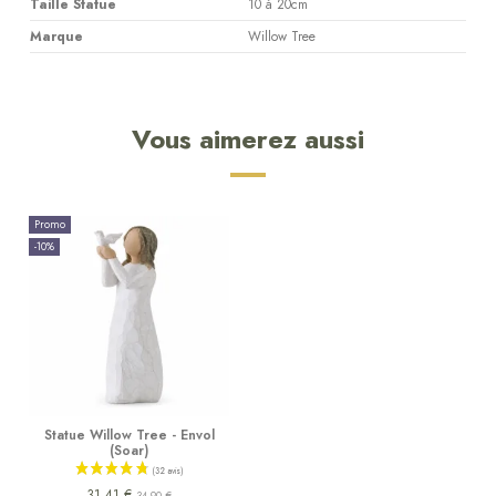
Taille Statue
10 à 20cm
Marque
Willow Tree
Vous aimerez aussi
Promo
-10%
Statue Willow Tree - Envol
(Soar)
31,41 €