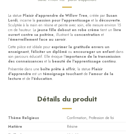
La statue
Plaisir d'apprendre de Willow Tree
, créée par
Susan
Lordi
, incarne la
passion pour l'apprentissage
et la
découverte
.
Sculptée à la main en résine et peinte avec soin, elle mesure environ 15
cm de hauteur. La
jeune fille debout en robe crème
tient un
livre
ouvert contre sa poitrine
, illustrant la
concentration
et
l'
émerveillement face au savoir
.
Cette pièce est idéale pour
exprimer la gratitude envers un
enseignant
,
féliciter un diplômé
ou
encourager un enfant
dans
son parcours éducatif. Elle évoque l'
importance de la transmission
des connaissances
et la
beauté de l'apprentissage continu
.
Présentée dans une
boîte prête à offrir
, la statue
Plaisir
d'apprendre
est un
témoignage touchant
de
l'amour de la
lecture
et de
l'éducation
.
Détails du produit
Thème Religieux
Confirmation, Profession de foi
Matière
Résine