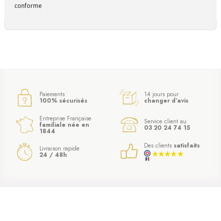
conforme
Paiements
14 jours pour
100% sécurisés
changer d’avis
Entreprise Française
Service client au
familiale née en
03 20 24 74 15
1844
Des clients
satisfaits
Livraison rapide
24 / 48h