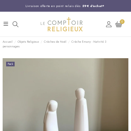
Livraison offerte en point relais dès
59€ d'achat*
Entreprise Française familiale
née en 1844
0
Support client disponible au
03 20 24 74 15
Commandez avant 14H,
expédition le jour même !
Accueil
Objets Religieux
Crèches de Noël
Crèche Emany - Nativité 3
personnages
Pack