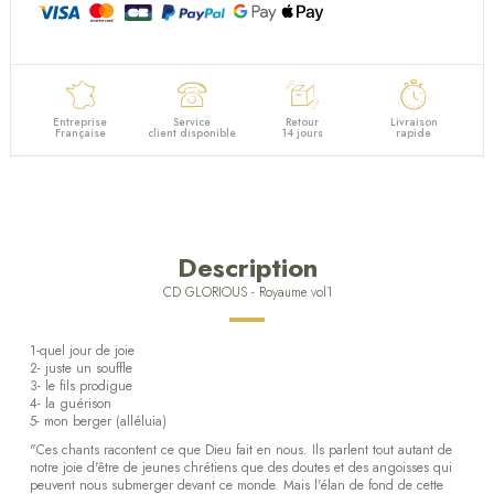
Entreprise
Service
Retour
Livraison
Française
client disponible
14 jours
rapide
Description
CD GLORIOUS - Royaume vol1
1-quel jour de joie
2- juste un souffle
3- le fils prodigue
4- la guérison
5- mon berger (alléluia)
"Ces chants racontent ce que Dieu fait en nous. Ils parlent tout autant de
notre joie d'être de jeunes chrétiens que des doutes et des angoisses qui
peuvent nous submerger devant ce monde. Mais l'élan de fond de cette