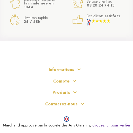
Service client au
familiale née en
03 20 24 74 15
1844
Des clients
satisfaits
Livraison rapide
24 / 48h
Informations
Compte
Produits
Contactez-nous
Marchand approuvé par la Société des Avis Garantis,
cliquez ici pour vérifier
(3 avis)
.