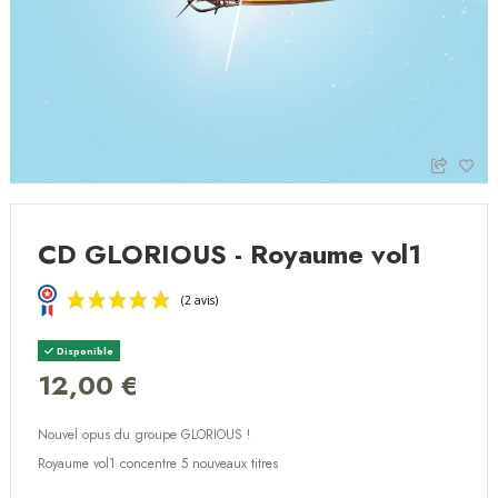
CD GLORIOUS - Royaume vol1
Disponible
12,00 €
Nouvel opus du groupe GLORIOUS !
(2 avis)
Royaume vol1 concentre 5 nouveaux titres