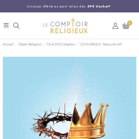
Livraison offerte en point relais dès
59€ d'achat*
Entreprise Française familiale
née en 1844
0
Support client disponible au
03 20 24 74 15
Commandez avant 14H,
expédition le jour même !
Accueil
Objets Religieux
CD et DVD religieux
CD GLORIOUS - Royaume vol1