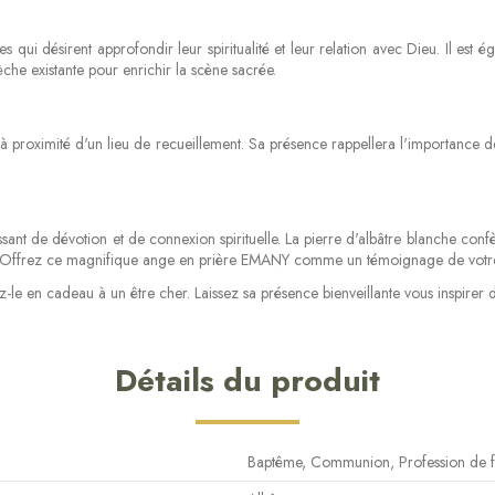
ui désirent approfondir leur spiritualité et leur relation avec Dieu. Il est ég
èche existante pour enrichir la scène sacrée.
 proximité d'un lieu de recueillement. Sa présence rappellera l'importance de 
ant de dévotion et de connexion spirituelle. La pierre d'albâtre blanche con
e. Offrez ce magnifique ange en prière EMANY comme un témoignage de votre fo
 en cadeau à un être cher. Laissez sa présence bienveillante vous inspirer dans
Détails du produit
Baptême, Communion, Profession de f