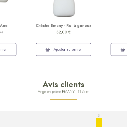
 Ane
Crèche Emany - Roi à genoux
32,00 €
nier
Ajouter au panier
Avis clients
Ange en prière EMANY - 11.5cm
3