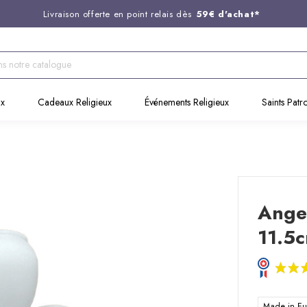
Livraison offerte en point relais dès
59€ d'achat*
Entreprise Française familiale
née en 1844
Support client disponible au
03 20 24 74 15
Commandez avant 14H,
expédition le jour même !
ux
Cadeaux Religieux
Événements Religieux
Saints Patr
Ange
11.5
Made in E