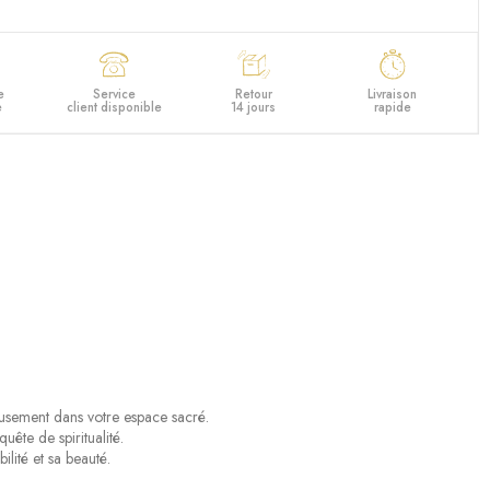
e
Service
Retour
Livraison
e
client disponible
14 jours
rapide
eusement dans votre espace sacré.
ête de spiritualité.
lité et sa beauté.