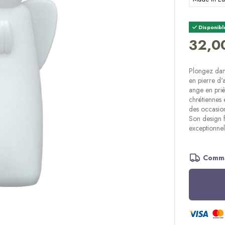
Disponibl
32,0
Plongez dan
en pierre d'
ange en priè
chrétiennes 
des occasion
Son design f
exceptionnel
Comma