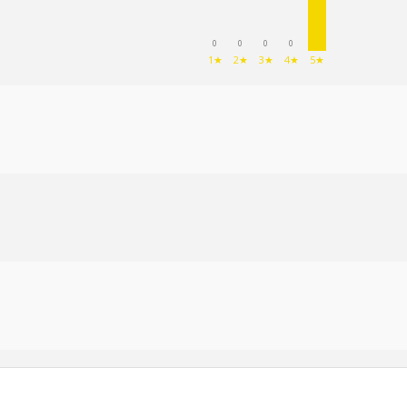
0
0
0
0
1★
2★
3★
4★
5★