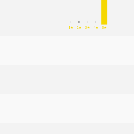
0
0
0
0
1★
2★
3★
4★
5★