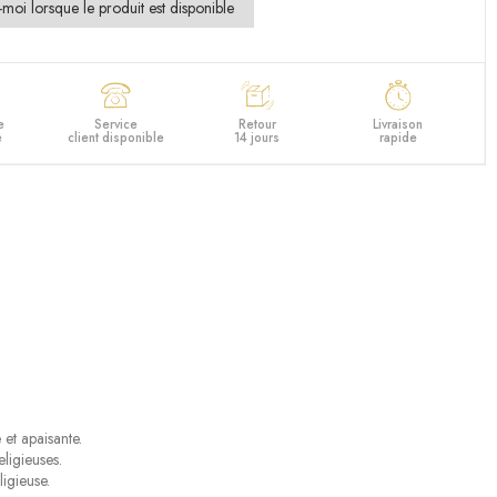
e
Service
Retour
Livraison
e
client disponible
14 jours
rapide
et apaisante.
ligieuses.
igieuse.