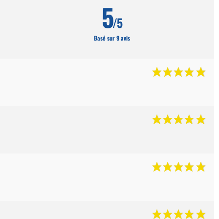
5
/5
Basé sur 9 avis