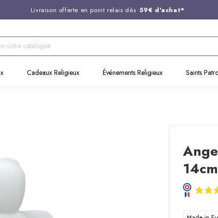
Livraison offerte en point relais dès
59€ d'achat*
Entreprise Française familiale
née en 1844
Support client disponible au
03 20 24 74 15
Commandez avant 14H,
expédition le jour même !
ux
Cadeaux Religieux
Événements Religieux
Saints Patr
Ange
14cm
Made in E