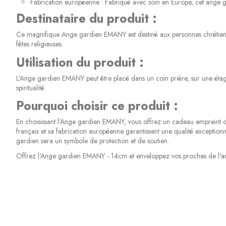
Fabrication européenne : Fabriqué avec soin en Europe, cet ange gar
Destinataire du produit :
Ce magnifique Ange gardien EMANY est destiné aux personnes chrétienn
fêtes religieuses.
Utilisation du produit :
L'Ange gardien EMANY peut être placé dans un coin prière, sur une étagè
spiritualité.
Pourquoi choisir ce produit :
En choisissant l'Ange gardien EMANY, vous offrez un cadeau empreint de s
français et sa fabrication européenne garantissent une qualité exceptio
gardien sera un symbole de protection et de soutien.
Offrez l'Ange gardien EMANY - 14cm et enveloppez vos proches de l'amour