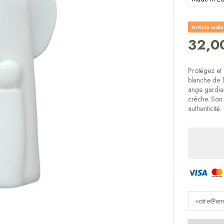
Article indi
32,0
Protégez et
blanche de 1
ange gardien
crèche. Son 
authenticité.