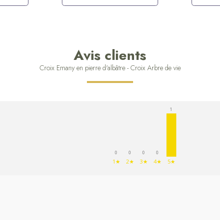
Avis clients
Croix Emany en pierre d'albâtre - Croix Arbre de vie
1
0
0
0
0
1★
2★
3★
4★
5★