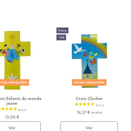
Promo
-15%
ticle indisponible
Article indisponible
roix Enfants du monde
Croix Clocher
jaune
14,37 €
16,90 €
13,00 €
Voir
Voir