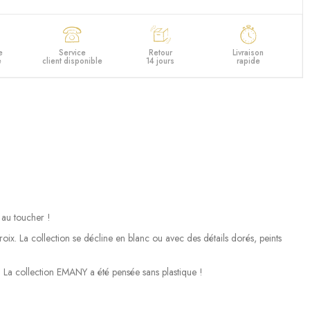
e
Service
Retour
Livraison
e
client disponible
14 jours
rapide
e au toucher !
ix. La collection se décline en blanc ou avec des détails dorés, peints
s. La collection EMANY a été pensée sans plastique !