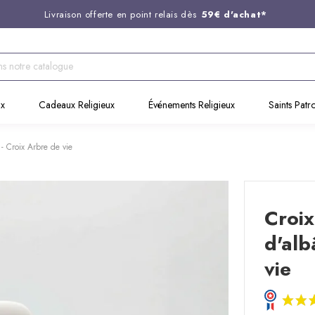
Livraison offerte en point relais dès
59€ d'achat*
Entreprise Française familiale
née en 1844
Support client disponible au
03 20 24 74 15
Commandez avant 14H,
expédition le jour même !
ux
Cadeaux Religieux
Événements Religieux
Saints Patr
- Croix Arbre de vie
Croix
d'alb
vie