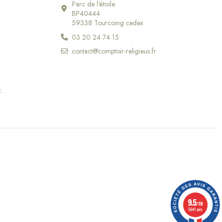
Parc de l'étoile
BP40444
59338 Tourcoing cedex
03 20 24 74 15
contact@comptoir-religieux.fr
r
.
9.5
/10
(10 avis)
5641 avis