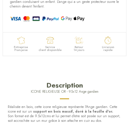
(2 avis)
gardien conduisant un enfant. L'ange qui a un geste protecteur ouvre le
chemin devant l'enfant.
Entreprise
Service
Retour
Livraison
Française
client disponible
14 jours
rapide
Description
ICONE RELIGIEUSE OR - 9.5x12 Ange gardien
Réalisée en bois, cette icone religieuse représente l'Ange gardien. Cette
icone est sur un
support en bois massif, doré à la feuille d'or.
Son format est de 9.5x12cms et lui permet d'etre soit posée sur un support,
soit accrochée sur un mur grâce à son attache en cuir au dos.