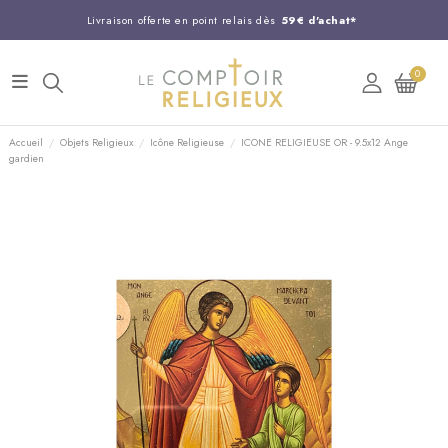
Livraison offerte en point relais dès
59€ d'achat*
Entreprise Française familiale
née en 1844
0
Support client disponible au
03 20 24 74 15
Commandez avant 14H,
expédition le jour même !
Accueil
Objets Religieux
Icône Religieuse
ICONE RELIGIEUSE OR - 9.5x12 Ange
gardien