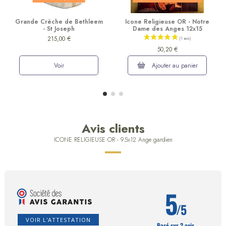
Grande Crèche de Bethleem
Icone Religieuse OR - Notre
- St Joseph
Dame des Anges 12x15
215,00 €
50,20 €
Voir
Ajouter au panier
Avis clients
ICONE RELIGIEUSE OR - 9.5x12 Ange gardien
5
/5
VOIR L'ATTESTATION
Basé sur 2 avis