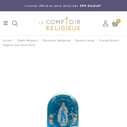
Livraison offerte en point relais dès
59€ d'achat*
Entreprise Française familiale
née en 1844
0
Support client disponible au
03 20 24 74 15
Commandez avant 14H,
expédition le jour même !
Accueil
Objets Religieux
Décoration Religieuse
Boules à neige
Grande Boule à
neige Je vous salue Marie