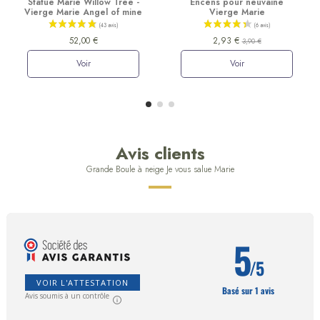
Statue Marie Willow Tree -
Encens pour neuvaine
Vierge Marie Angel of mine
Vierge Marie
52,00 €
2,93 €
3,90 €
Voir
Voir
Avis clients
Grande Boule à neige Je vous salue Marie
5
/5
VOIR L'ATTESTATION
Basé sur 1 avis
Avis soumis à un contrôle