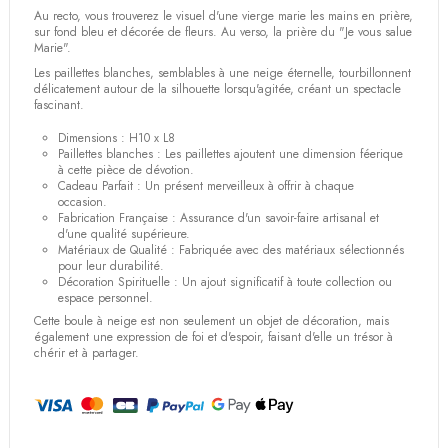
(1 avis)
Au recto, vous trouverez le visuel d'une vierge marie les mains en prière,
sur fond bleu et décorée de fleurs. Au verso, la prière du "Je vous salue
Marie".
Les paillettes blanches, semblables à une neige éternelle, tourbillonnent
délicatement autour de la silhouette lorsqu'agitée, créant un spectacle
fascinant.
Dimensions : H10 x L8
Paillettes blanches : Les paillettes ajoutent une dimension féerique
à cette pièce de dévotion.
Cadeau Parfait : Un présent merveilleux à offrir à chaque
occasion.
Fabrication Française : Assurance d'un savoir-faire artisanal et
d'une qualité supérieure.
Matériaux de Qualité : Fabriquée avec des matériaux sélectionnés
pour leur durabilité.
Décoration Spirituelle : Un ajout significatif à toute collection ou
espace personnel.
Cette boule à neige est non seulement un objet de décoration, mais
également une expression de foi et d'espoir, faisant d'elle un trésor à
chérir et à partager.