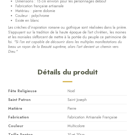
Dimensions : 15 cm environ pour les personnages debout
Fabrication française artisanale
Matériau : pierre dolomie
Couleur : polychrome
Existe en blanc
Les crèches d’inspiration romane ou gothique sont réalisées dans la prière.
S’appuyant sur la tradition de la haute époque de l’art chrétien, les moines
et les moniales s’efforcent de mettre à la portée du peuple ce patrimoine de
foi.
"Si l’on est capable de découvrir dans les multiples manifestations du
beau un rayon de la Beauté suprême, alors l’art devient un chemin vers
Dieu."
Détails du produit
Fête Religieuse
Noël
Saint Patron
Saint Joseph
Matière
Pierre
Fabrication
Fabrication Artisanale Française
Couleur
Multicolore
Taille Santon
10 et 20cm