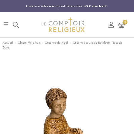
Livraison offerte en point relais dès
59€ d'achat*
Entreprise Française familiale
née en 1844
0
Support client disponible au
03 20 24 74 15
Commandez avant 14H,
expédition le jour même !
Accueil
Objets Religieux
Crèches de Noël
Crèche Soeurs de Bethleem - Joseph
Ocre