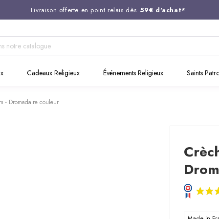
Livraison offerte en point relais dès
59€ d'achat*
Entreprise Française familiale
née en 1844
Support client disponible au
03 20 24 74 15
Commandez avant 14H,
expédition le jour même !
ux
Cadeaux Religieux
Événements Religieux
Saints Patr
m - Dromadaire couleur
Crèch
Drom
Made in F