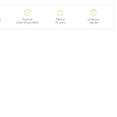
e
Service
Retour
Livraison
e
client disponible
14 jours
rapide