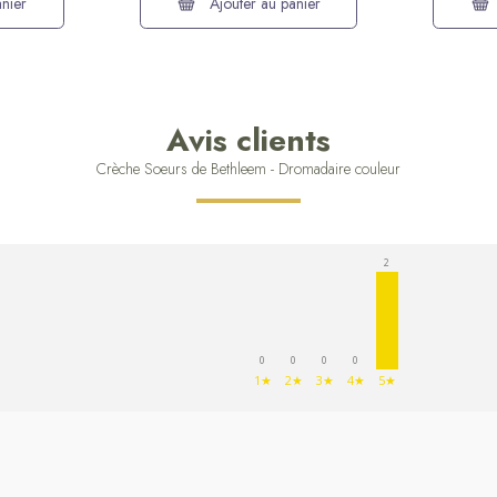
nier
Ajouter au panier
Avis clients
Crèche Soeurs de Bethleem - Dromadaire couleur
2
0
0
0
0
1★
2★
3★
4★
5★