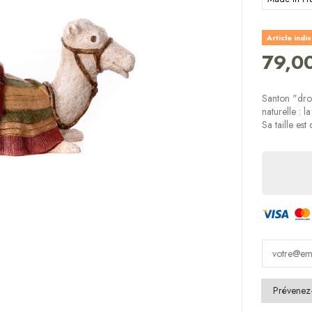
Article indi
79,0
Santon "dro
naturelle : l
Sa taille es