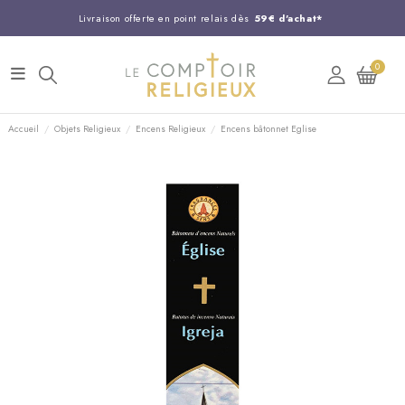
Livraison offerte en point relais dès
59€ d'achat*
Entreprise Française familiale
née en 1844
0
Support client disponible au
03 20 24 74 15
Commandez avant 14H,
expédition le jour même !
Accueil
Objets Religieux
Encens Religieux
Encens bâtonnet Eglise