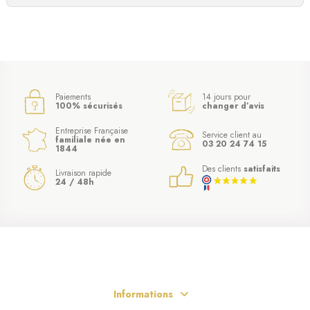
Paiements
14 jours pour
100% sécurisés
changer d’avis
Entreprise Française
Service client au
familiale née en
03 20 24 74 15
1844
Des clients
satisfaits
Livraison rapide
24 / 48h
Informations