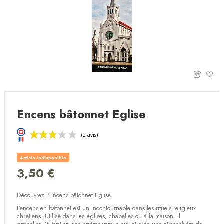
Encens bâtonnet Eglise
Article indisponible
3,50 €
Découvrez l'Encens bâtonnet Eglise
(2 avis)
L’encens en bâtonnet est un incontournable dans les rituels religieux
chrétiens. Utilisé dans les églises, chapelles ou à la maison, il