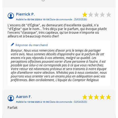
Pierrick P.
Publié le 05/04/2026 à 19:19
(Date de commande : 25/03/2026)
L'encens dit "d'Église", au demeurant d'excellente qualité, n'a
"d'Église" que le nom... Très déçu par le parfum, qui évoque plutôt
l'encens "classique", très capiteux, qu'on trouve n'importe où
ailleurs et à beaucoup moins cher!
Réponse du marchand
Bonjour, Nous vous remercions d’avoir pris le temps de partager
votre avis. Nous sommes désolés d’apprendre que le parfum de cet
encens n’a pas répondu à vos attentes, malgré sa qualité. Les
perceptions olfactives pouvant varier d’une personne à l’autre, il est
possible que celui-ci ne corresponde pas à ce que vous recherchiez.
Votre retour est néanmoins précieux et sera transmis à notre équipe
afin d’améliorer notre sélection. N’hésitez pas à nous contacter, nous
pourrons vous orienter vers un encens plus en adéquation avec vos
préférences. Bien cordialement, L’équipe du Comptoir Religieux
Aaron F.
Publié le 13/04/2025 à 13:36
(Date de commande : 02/04/2025)
Parfait