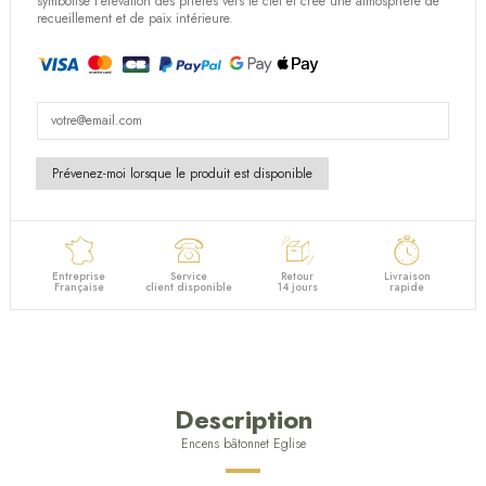
symbolise l’élévation des prières vers le ciel et crée une atmosphère de
recueillement et de paix intérieure.
Entreprise
Service
Retour
Livraison
Française
client disponible
14 jours
rapide
Description
Encens bâtonnet Eglise