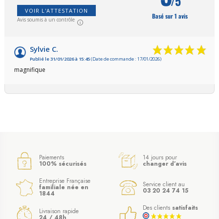
/5
VOIR L'ATTESTATION
Basé sur 1 avis
Avis soumis à un contrôle
Sylvie C.
Publié le 31/01/2026 à 15:45
(Date de commande : 17/01/2026)
magnifique
Paiements
14 jours pour
100% sécurisés
changer d’avis
Entreprise Française
Service client au
familiale née en
03 20 24 74 15
1844
Des clients
satisfaits
Livraison rapide
24 / 48h