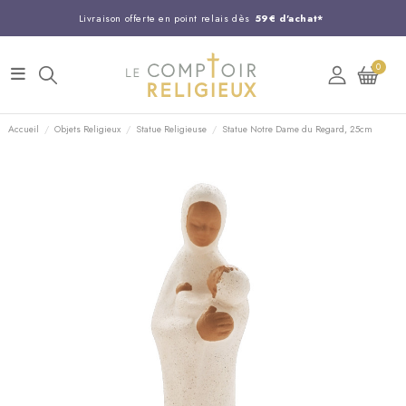
Livraison offerte en point relais dès
59€ d'achat*
Entreprise Française familiale
née en 1844
0
Support client disponible au
03 20 24 74 15
Commandez avant 14H,
expédition le jour même !
Accueil
Objets Religieux
Statue Religieuse
Statue Notre Dame du Regard, 25cm