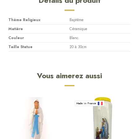
Détails du produit
Thème Religieux
Baptême
Matière
Céramique
Couleur
Blanc
Taille Statue
20 à 30cm
Vous aimerez aussi
Made in France