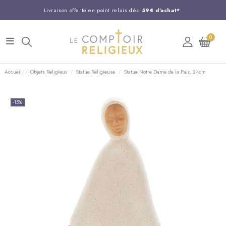
Livraison offerte en point relais dès
59€ d'achat*
Entreprise Française familiale
née en 1844
0
Support client disponible au
03 20 24 74 15
Commandez avant 14H,
expédition le jour même !
Accueil
Objets Religieux
Statue Religieuse
Statue Notre Dame de la Paix, 24cm
-15%