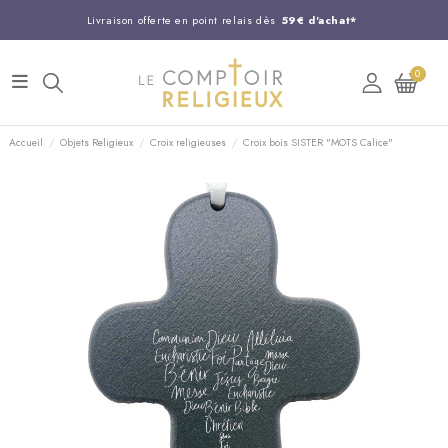
Livraison offerte en point relais dès
59€ d'achat*
Entreprise Française familiale
née en 1844
0
Support client disponible au
03 20 24 74 15
Commandez avant 14H,
expédition le jour même !
Accueil
Objets Religieux
Croix religieuses
Croix bois SISTER "MOTS Calice"