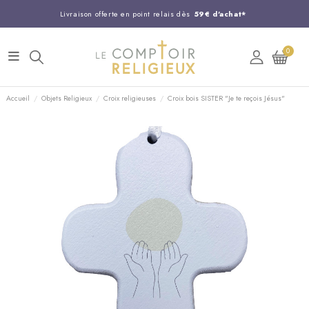
Livraison offerte en point relais dès
59€ d'achat*
Entreprise Française familiale
née en 1844
0
Support client disponible au
03 20 24 74 15
Commandez avant 14H,
expédition le jour même !
Accueil
Objets Religieux
Croix religieuses
Croix bois SISTER "Je te reçois Jésus"