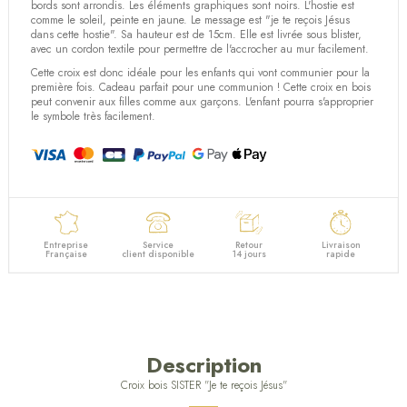
bords sont arrondis. Les éléments graphiques sont noirs. L'hostie est
comme le soleil, peinte en jaune. Le message est "je te reçois Jésus
dans cette hostie". Sa hauteur est de 15cm. Elle est livrée sous blister,
avec un cordon textile pour permettre de l'accrocher au mur facilement.
Cette croix est donc idéale pour les enfants qui vont communier pour la
première fois. Cadeau parfait pour une communion ! Cette croix en bois
peut convenir aux filles comme aux garçons. L'enfant pourra s'approprier
le symbole très facilement.
Entreprise
Service
Retour
Livraison
Française
client disponible
14 jours
rapide
Description
Croix bois SISTER "Je te reçois Jésus"