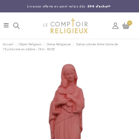
Livraison offerte en point relais dès
59€ d'achat*
Entreprise Française familiale
née en 1844
0
Support client disponible au
03 20 24 74 15
Commandez avant 14H,
expédition le jour même !
Accueil
Objets Religieux
Statue Religieuse
Statue colorée Notre Dame de
l'Eucharistie en albâtre - 17cm - ROSE