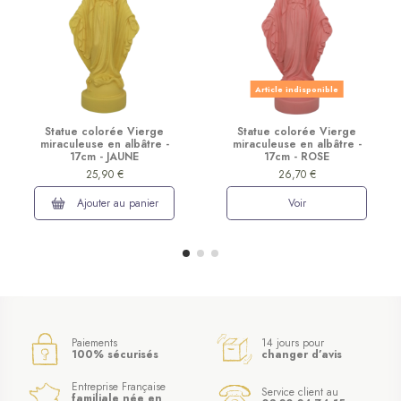
Article indisponible
Statue colorée Vierge
Statue colorée Vierge
miraculeuse en albâtre -
miraculeuse en albâtre -
17cm - JAUNE
17cm - ROSE
25,90 €
26,70 €
Ajouter au panier
Voir
Paiements
14 jours pour
100% sécurisés
changer d’avis
Entreprise Française
Service client au
familiale née en