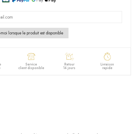
e
Service
Retour
Livraison
e
client disponible
14 jours
rapide