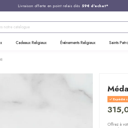
Entreprise Française familiale
née en 1844
Support client disponible au
03 20 24 74 15
Commandez avant 14H,
expédition le jour même !
ux
Cadeaux Religieux
Événements Religieux
Saints Patr
OR
Médai
Expédié s
315,
Offrez à vot