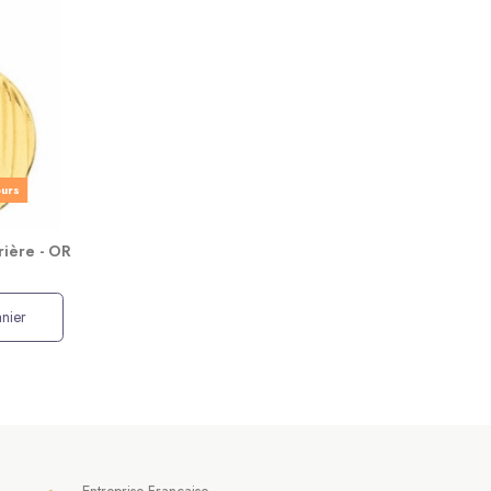
ours
rière - OR
nier