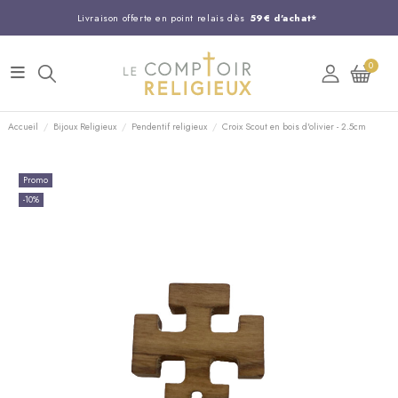
Livraison offerte en point relais dès
59€ d'achat*
Entreprise Française familiale
née en 1844
0
Support client disponible au
03 20 24 74 15
Commandez avant 14H,
expédition le jour même !
Accueil
Bijoux Religieux
Pendentif religieux
Croix Scout en bois d'olivier - 2.5cm
Promo
-10%