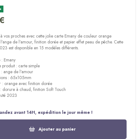
e
 €
(1 avis)
ir à vos proches avec cette jolie carte Emany de couleur orange
 l'ange de l'amour, finition dorée et papier effet peau de pêche. Cette
23 est disponible en 15 modèles différents.
 : Emany
 produit : carte simple
: ange de l'amour
ions : 65x105mm
 : orange avec finition dorée
n : dorure à chaud, finition Soft Touch
uté 2023
ndez avant 14H, expédition le jour même !
Ajouter au panier