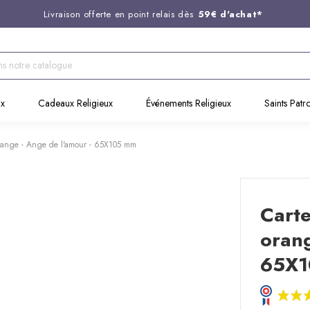
Livraison offerte en point relais dès
59€ d'achat*
Entreprise Française familiale
née en 1844
Support client disponible au
03 20 24 74 15
Commandez avant 14H,
expédition le jour même !
ux
Cadeaux Religieux
Événements Religieux
Saints Patr
range - Ange de l'amour - 65X105 mm
Cart
orang
65X1