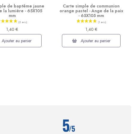
ple de baptême jaune
Carte simple de communion
e la lumière - 65X105
orange pastel - Ange de la paix
mm
- 65X105 mm
1,40 €
1,40 €
Ajouter au panier
Ajouter au panier
5
/5