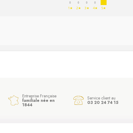
0
0
0
0
1★
2★
3★
4★
5★
Entreprise Française
Service client au
familiale née en
03 20 24 74 15
1844