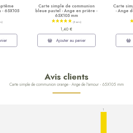
baptême
Carte simple de communion
Carte sim
 - 65X105
bleue pastel - Ange en prière -
- Ange d
65X105 mm
1,40 €
nier
Ajouter au panier
Avis clients
Carte simple de communion orange - Ange de l'amour - 65X105 mm
1