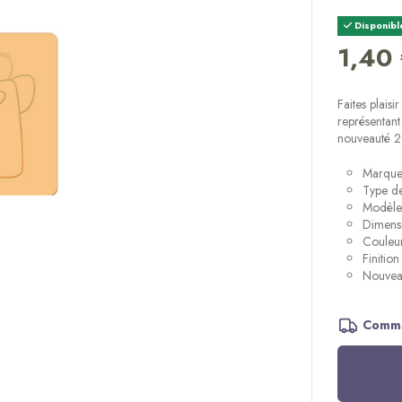
Disponibl
1,40
Faites plais
représentant
nouveauté 20
Marque
Type de
Modèle 
Dimens
Couleur
Finitio
Nouvea
Comma