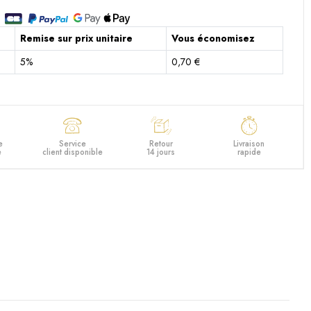
Remise sur prix unitaire
Vous économisez
5%
0,70 €
e
Service
Retour
Livraison
e
client disponible
14 jours
rapide