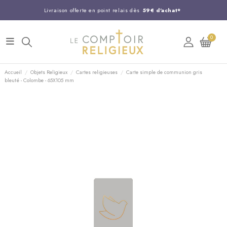
Livraison offerte en point relais dès
59€ d'achat*
Entreprise Française familiale
née en 1844
0
Support client disponible au
03 20 24 74 15
Commandez avant 14H,
expédition le jour même !
Accueil
Objets Religieux
Cartes religieuses
Carte simple de communion gris
bleuté - Colombe - 65X105 mm