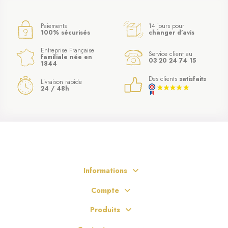
Paiements
14 jours pour
100% sécurisés
changer d’avis
Entreprise Française
Service client au
familiale née en
03 20 24 74 15
1844
Des clients
satisfaits
Livraison rapide
24 / 48h
Informations
Compte
Produits