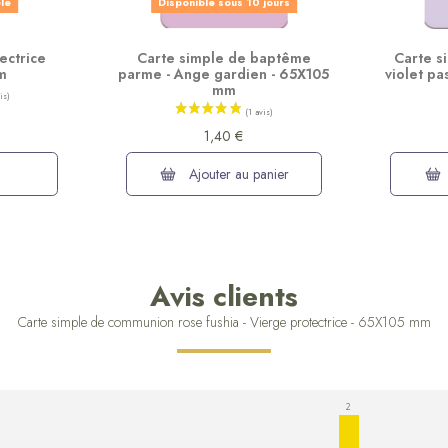
ble
Disponible sous 10 jours
ectrice
Carte simple de baptême
Carte s
m
parme - Ange gardien - 65X105
violet pa
mm
1,40 €
Ajouter au panier
Avis clients
Carte simple de communion rose fushia - Vierge protectrice - 65X105 mm
2