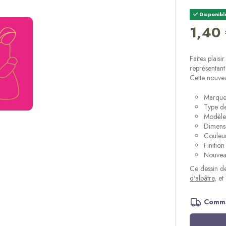
Disponibl
1,40
Faites plais
représentant 
Cette nouvea
Marque
Type de
Modèle 
Dimens
Couleur
Finitio
Nouvea
Ce dessin de
d'albâtre
, e
Comma