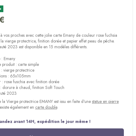
e
 €
(2 avis)
ir à vos proches avec cette jolie carte Emany de couleur rose fuchsia
la vierge protectrice, finition dorée et papier effet peau de pêche.
uté 2023 est disponible en 15 modèles différents.
 : Emany
 produit : carte simple
: vierge protectrice
ions : 65x105mm
 : rose fuschia avec finition dorée
n : dorure à chaud, finition Soft Touch
uté 2023
 la Vierge protectrice EMANY est issu en faite d'une
statue en pierre
t existe également en
carte double
.
ndez avant 14H, expédition le jour même !