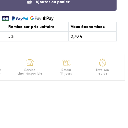
Ajouter au panier
Remise sur prix unitaire
Vous économisez
5%
0,70 €
e
Service
Retour
Livraison
e
client disponible
14 jours
rapide