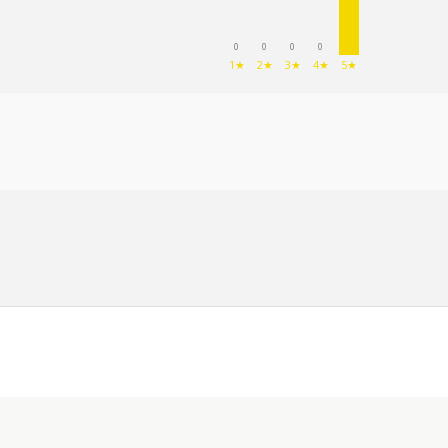
0
0
0
0
1★
2★
3★
4★
5★