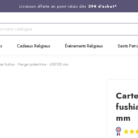
Livraison offerte en point relais dès
59€ d'achat*
Entreprise Française familiale
née en 1844
Support client disponible au
03 20 24 74 15
Commandez avant 14H,
expédition le jour même !
ux
Cadeaux Religieux
Événements Religieux
Saints Patr
e fushia - Vierge protectrice - 65X105 mm
Cart
fushi
mm