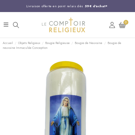
Livraison offerte en point relais dès
59€ d'achat*
Entreprise Française familiale
née en 1844
0
Support client disponible au
03 20 24 74 15
Commandez avant 14H,
expédition le jour même !
Accueil
Objets Religieux
Bougie Religieuse
Bougie de Neuvaine
Bougie de
neuvaine Immaculée Conception