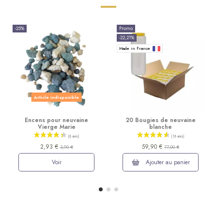
-25%
Promo
-22,21%
Made in France
Article indisponible
Encens pour neuvaine
20 Bougies de neuvaine
Vierge Marie
blanche
2,93 €
59,90 €
3,90 €
77,00 €
Voir
Ajouter au panier