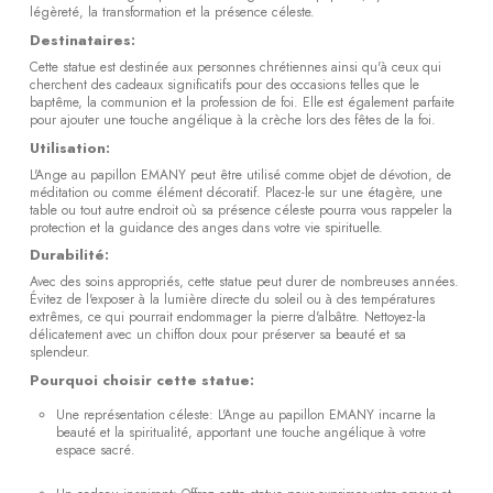
légèreté, la transformation et la présence céleste.
Destinataires:
Cette statue est destinée aux personnes chrétiennes ainsi qu'à ceux qui
cherchent des cadeaux significatifs pour des occasions telles que le
baptême, la communion et la profession de foi. Elle est également parfaite
pour ajouter une touche angélique à la crèche lors des fêtes de la foi.
Utilisation:
L'Ange au papillon EMANY peut être utilisé comme objet de dévotion, de
méditation ou comme élément décoratif. Placez-le sur une étagère, une
table ou tout autre endroit où sa présence céleste pourra vous rappeler la
protection et la guidance des anges dans votre vie spirituelle.
Durabilité:
Avec des soins appropriés, cette statue peut durer de nombreuses années.
Évitez de l'exposer à la lumière directe du soleil ou à des températures
extrêmes, ce qui pourrait endommager la pierre d'albâtre. Nettoyez-la
délicatement avec un chiffon doux pour préserver sa beauté et sa
splendeur.
Pourquoi choisir cette statue:
Une représentation céleste: L'Ange au papillon EMANY incarne la
beauté et la spiritualité, apportant une touche angélique à votre
espace sacré.