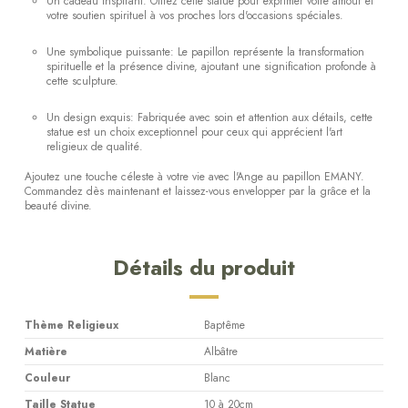
Un cadeau inspirant: Offrez cette statue pour exprimer votre amour et
votre soutien spirituel à vos proches lors d'occasions spéciales.
Une symbolique puissante: Le papillon représente la transformation
spirituelle et la présence divine, ajoutant une signification profonde à
cette sculpture.
Un design exquis: Fabriquée avec soin et attention aux détails, cette
statue est un choix exceptionnel pour ceux qui apprécient l'art
religieux de qualité.
Ajoutez une touche céleste à votre vie avec l'Ange au papillon EMANY.
Commandez dès maintenant et laissez-vous envelopper par la grâce et la
beauté divine.
Détails du produit
Thème Religieux
Baptême
Matière
Albâtre
Couleur
Blanc
Taille Statue
10 à 20cm