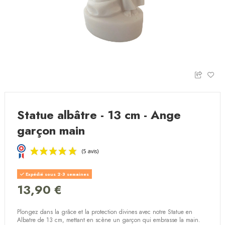
Statue albâtre - 13 cm - Ange
garçon main
Expédié sous 2-3 semaines
13,90 €
Plongez dans la grâce et la protection divines avec notre Statue en
(5 avis)
Albatre de 13 cm, mettant en scène un garçon qui embrasse la main.