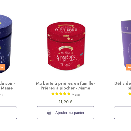
ble
Ar
u soir -
Ma boite à prières en famille-
Défis de
 - Mame
Prières à piocher - Mame
p
11,90 €
Ajouter au panier