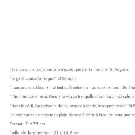
"avance sur ta route, car elle n'existe que par ta marche" St Augustin
"la gaité chasse la fatigue" St Séraphin
"nous prierons Dieu tant et tant qu'il entendra nos supplications" Ste Th
"l'homme qui vit avec Dieu a le visage tranquille et son cœur est calme"
"dans le péril, l'angoisse le doute, pensez à Marie, invoquez Marie" St
Un petit cadeau simple mais plein de sens à offrir à Noël ou pour une p
Format : 11 x 7.5 cm
Taille de la planche : 21 x 14,8 cm