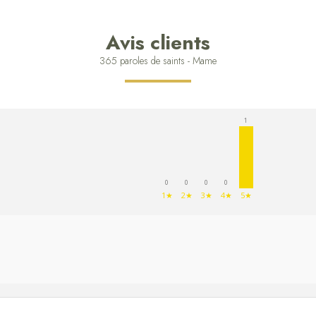
Avis clients
365 paroles de saints - Mame
1
0
0
0
0
1★
2★
3★
4★
5★