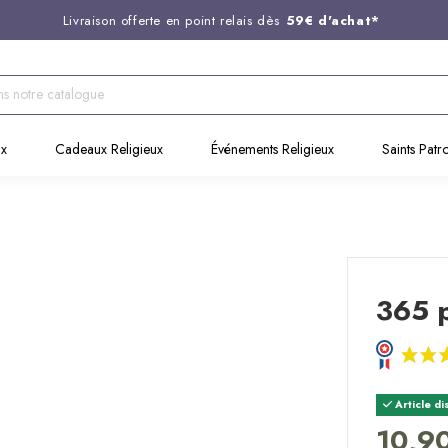
Livraison offerte en point relais dès
59€ d'achat*
Entreprise Française familiale
née en 1844
Support client disponible au
03 20 24 74 15
Commandez avant 14H,
expédition le jour même !
ux
Cadeaux Religieux
Événements Religieux
Saints Patr
365 p
Article di
10,9