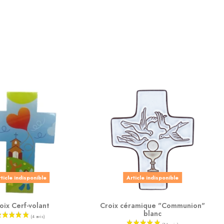
ticle indisponible
Article indisponible
oix Cerf-volant
Croix céramique "Communion"
blanc