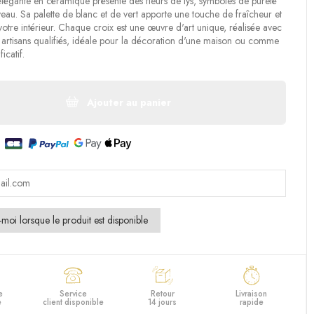
élégante en céramique présente des fleurs de lys, symboles de pureté
eau. Sa palette de blanc et de vert apporte une touche de fraîcheur et
otre intérieur. Chaque croix est une œuvre d'art unique, réalisée avec
 artisans qualifiés, idéale pour la décoration d'une maison ou comme
icatif.
Ajouter au panier
e
Service
Retour
Livraison
e
client disponible
14 jours
rapide