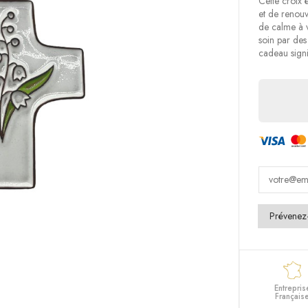
Cette croix 
et de renouv
de calme à v
soin par des
cadeau signif
Entrepris
Français