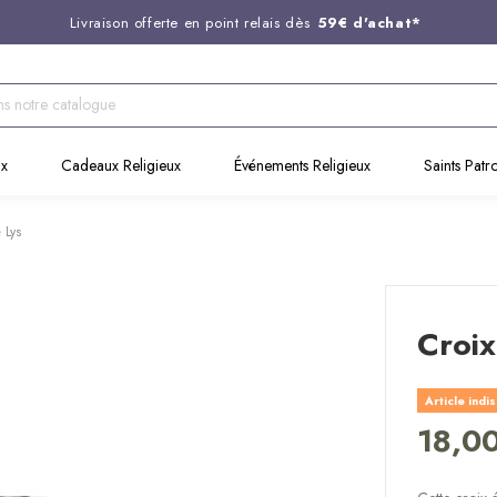
Livraison offerte en point relais dès
59€ d'achat*
Entreprise Française familiale
née en 1844
Support client disponible au
03 20 24 74 15
Commandez avant 14H,
expédition le jour même !
ux
Cadeaux Religieux
Événements Religieux
Saints Patr
 Lys
Croix
Article indi
18,0