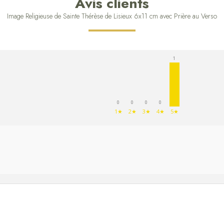
Avis clients
Image Religieuse de Sainte Thérèse de Lisieux 6x11 cm avec Prière au Verso
1
0
0
0
0
1★
2★
3★
4★
5★