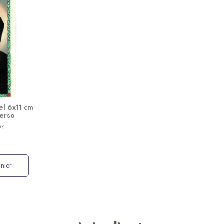
el 6x11 cm
Verso
nier