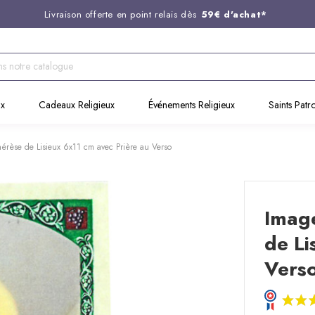
Livraison offerte en point relais dès
59€ d'achat*
Entreprise Française familiale
née en 1844
Support client disponible au
03 20 24 74 15
Commandez avant 14H,
expédition le jour même !
ux
Cadeaux Religieux
Événements Religieux
Saints Patr
érèse de Lisieux 6x11 cm avec Prière au Verso
Image
de Li
Vers