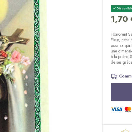
Disponibl
1,70 
Honorant Sai
Fleur, cette
pour sa spir
une dimensio
à la prière. 
de ses grâce
Comma