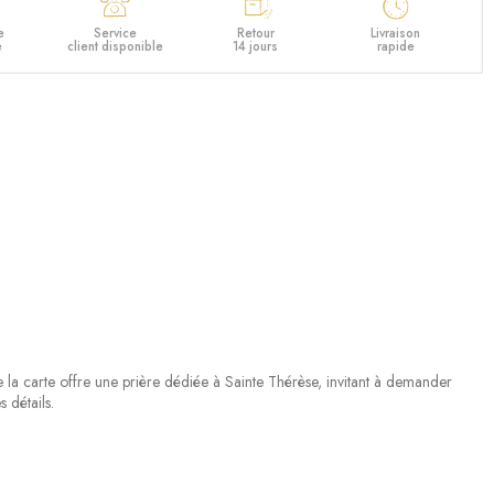
e
Service
Retour
Livraison
e
client disponible
14 jours
rapide
 la carte offre une prière dédiée à Sainte Thérèse, invitant à demander
 détails.