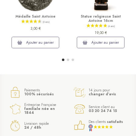
Médaille Saint Antoine
Statue religieuse Saint
Antoine 16cm
3,00 €
19,00 €
Ajouter au panier
Ajouter au panier
Paiements
14 jours pour
100% sécurisés
changer d’avis
Entreprise Française
Service client au
familiale née en
03 20 24 74 15
1844
Des clients
satisfaits
Livraison rapide
24 / 48h