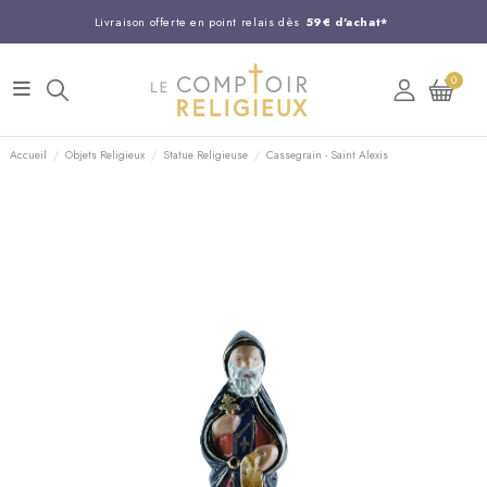
Livraison offerte en point relais dès
59€ d'achat*
Entreprise Française familiale
née en 1844
0
Support client disponible au
03 20 24 74 15
Commandez avant 14H,
expédition le jour même !
Accueil
Objets Religieux
Statue Religieuse
Cassegrain - Saint Alexis