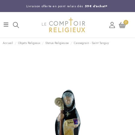
Livraison offerte en point relais dès
59€ d'achat*
Entreprise Française familiale
née en 1844
0
Support client disponible au
03 20 24 74 15
Commandez avant 14H,
expédition le jour même !
Accueil
Objets Religieux
Statue Religieuse
Cassegrain - Saint Tanguy