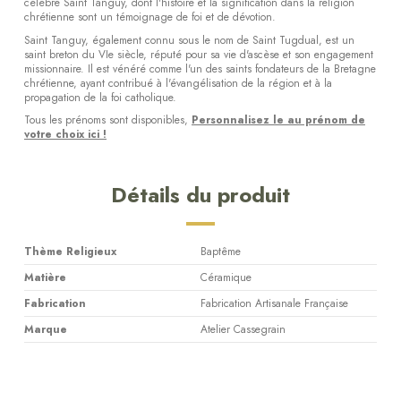
célèbre Saint Tanguy, dont l'histoire et la signification dans la religion
chrétienne sont un témoignage de foi et de dévotion.
Saint Tanguy, également connu sous le nom de Saint Tugdual, est un
saint breton du VIe siècle, réputé pour sa vie d'ascèse et son engagement
missionnaire. Il est vénéré comme l'un des saints fondateurs de la Bretagne
chrétienne, ayant contribué à l'évangélisation de la région et à la
propagation de la foi catholique.
Tous les prénoms sont disponibles,
Personnalisez le au prénom de
votre choix ici !
Détails du produit
Thème Religieux
Baptême
Matière
Céramique
Fabrication
Fabrication Artisanale Française
Marque
Atelier Cassegrain