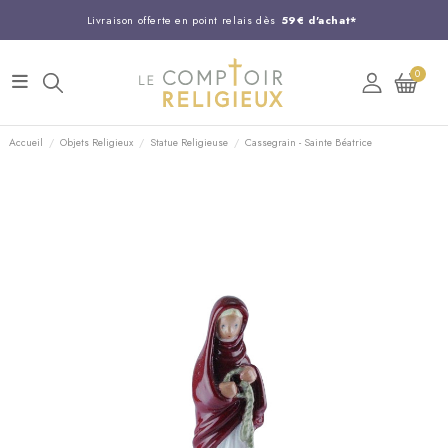
Livraison offerte en point relais dès
59€ d'achat*
Entreprise Française familiale
née en 1844
0
Support client disponible au
03 20 24 74 15
Commandez avant 14H,
expédition le jour même !
Accueil
Objets Religieux
Statue Religieuse
Cassegrain - Sainte Béatrice