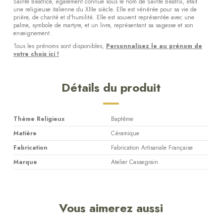
Sainte Béatrice, également connue sous le nom de Sainte Béatrix, était
une religieuse italienne du XIIIe siècle. Elle est vénérée pour sa vie de
prière, de charité et d'humilité. Elle est souvent représentée avec une
palme, symbole de martyre, et un livre, représentant sa sagesse et son
enseignement.
Tous les prénoms sont disponibles,
Personnalisez le au prénom de
votre choix ici !
Détails du produit
Thème Religieux
Baptême
Matière
Céramique
Fabrication
Fabrication Artisanale Française
Marque
Atelier Cassegrain
Vous aimerez aussi