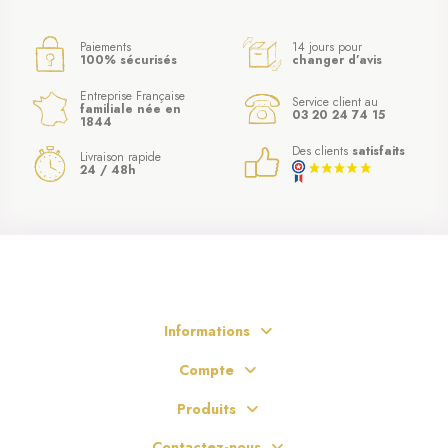
Paiements
14 jours pour
100% sécurisés
changer d’avis
Entreprise Française
Service client au
familiale née en
03 20 24 74 15
1844
Des clients
satisfaits
Livraison rapide
24 / 48h
Informations
Compte
Produits
Contactez-nous